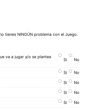
e no tienes NINGÚN problema con el Juego.
e va a jugar y/o se plantea
Si
No
Si
No
Si
No
Si
No
Si
No