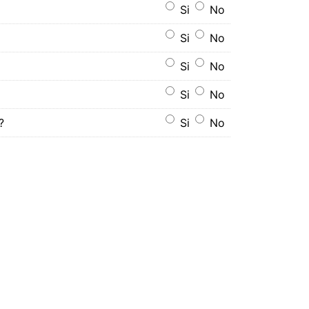
Si
No
Si
No
Si
No
Si
No
?
Si
No